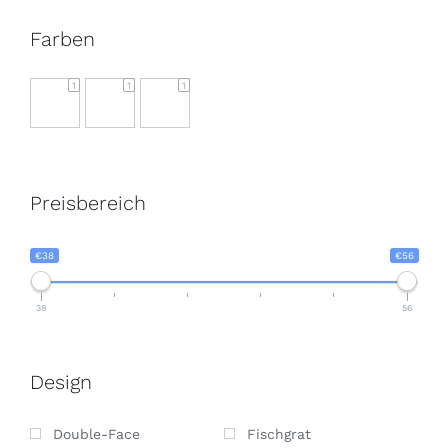
Farben
1
1
1
Preisbereich
€38
€56
38
56
Design
Double-Face
Fischgrat