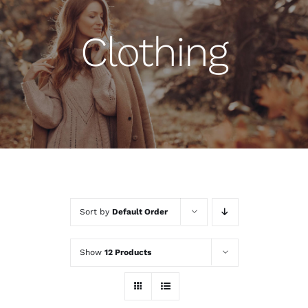
Clothing
Sort by
Default Order
Show
12 Products