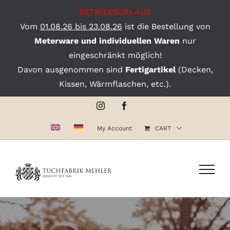
BETRIEBSURLAUB
Vom
01.08.26 bis 23.08.26
ist die Bestellung von
Meterware und individuellen Waren
nur
eingeschränkt möglich!
Davon ausgenommen sind
Fertigartikel
(Decken,
Kissen, Wärmflaschen, etc.).
Skip
Instagram
Facebook
to
My Account
CART
content