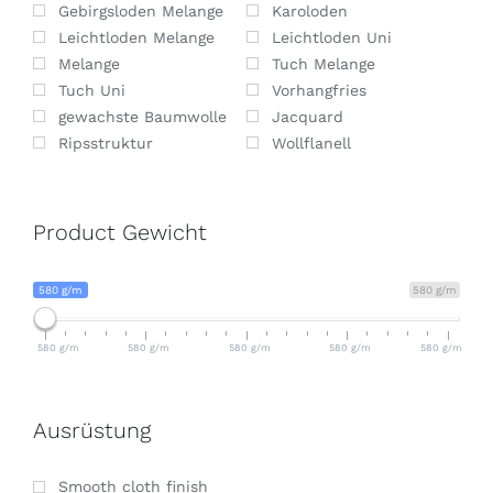
Gebirgsloden Melange
Karoloden
Leichtloden Melange
Leichtloden Uni
Melange
Tuch Melange
Tuch Uni
Vorhangfries
gewachste Baumwolle
Jacquard
Ripsstruktur
Wollflanell
Product Gewicht
580 g/m
580 g/m
580 g/m
580 g/m
580 g/m
580 g/m
580 g/m
Ausrüstung
Smooth cloth finish