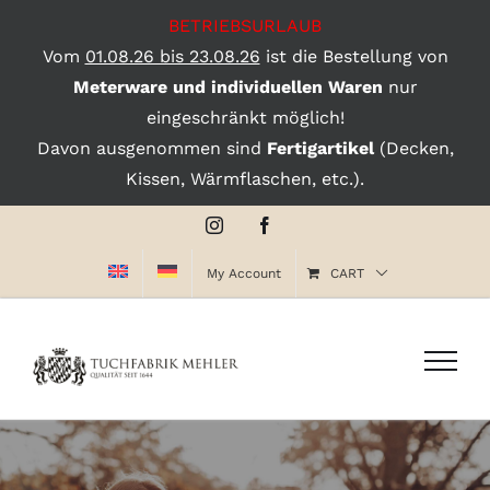
BETRIEBSURLAUB
Vom
01.08.26 bis 23.08.26
ist die Bestellung von
Meterware und individuellen Waren
nur
eingeschränkt möglich!
Davon ausgenommen sind
Fertigartikel
(Decken,
Kissen, Wärmflaschen, etc.).
Skip
Instagram
Facebook
to
My Account
CART
content