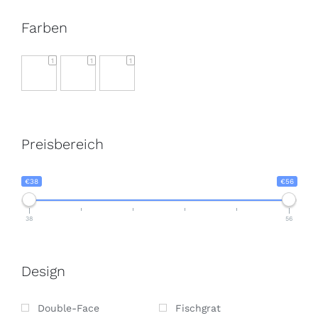
Farben
1
1
1
Preisbereich
€38
€56
38
56
Design
Double-Face
Fischgrat