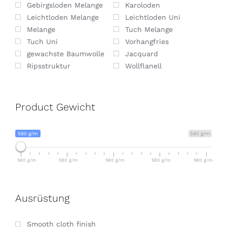
Gebirgsloden Melange
Karoloden
Leichtloden Melange
Leichtloden Uni
Melange
Tuch Melange
Tuch Uni
Vorhangfries
gewachste Baumwolle
Jacquard
Ripsstruktur
Wollflanell
Product Gewicht
580 g/m
580 g/m
580 g/m
580 g/m
580 g/m
580 g/m
580 g/m
Ausrüstung
Smooth cloth finish