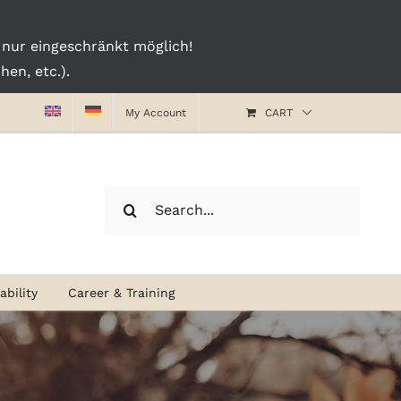
nur eingeschränkt möglich!
en, etc.).
My Account
CART
Search
for:
bility
Career & Training