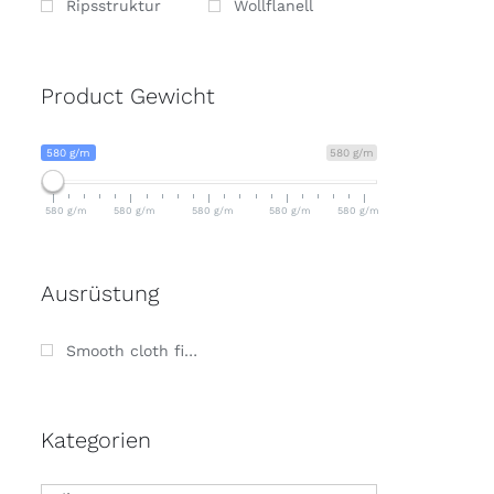
Ripsstruktur
Wollflanell
Product Gewicht
580 g/m
580 g/m
580 g/m
580 g/m
580 g/m
580 g/m
580 g/m
Ausrüstung
Smooth cloth finish
Kategorien