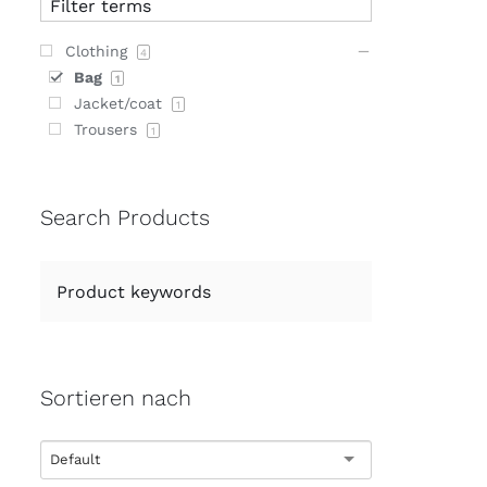
Clothing
4
Bag
1
Jacket/coat
1
Trousers
1
Search Products
Sortieren nach
Default