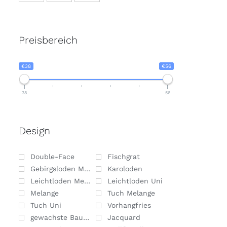
Preisbereich
€38
€56
38
56
Design
Double-Face
Fischgrat
Gebirgsloden Melange
Karoloden
Leichtloden Melange
Leichtloden Uni
Melange
Tuch Melange
Tuch Uni
Vorhangfries
gewachste Baumwolle
Jacquard