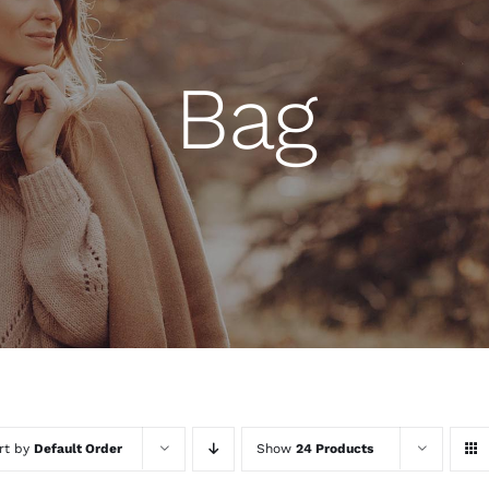
Bag
rt by
Default Order
Show
24 Products