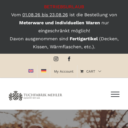
BETRIEBSURLAUB
Vom
01.08.26 bis 23.08.26
ist die Bestellung von
Meterware und individuellen Waren
nur
eingeschränkt möglich!
Davon ausgenommen sind
Fertigartikel
(Decken,
Kissen, Wärmflaschen, etc.).
Skip
Instagram
Facebook
to
My Account
CART
content