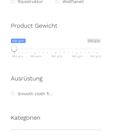
Ripsstruktur
Wollflanell
Product Gewicht
580 g/m
580 g/m
580 g/m
580 g/m
580 g/m
580 g/m
580 g/m
Ausrüstung
Smooth cloth finish
Kategorien