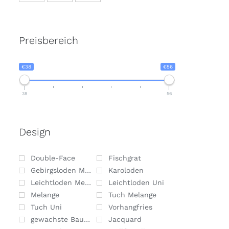
Preisbereich
€38
€56
38
56
Design
Double-Face
Fischgrat
Gebirgsloden Melange
Karoloden
Leichtloden Melange
Leichtloden Uni
Melange
Tuch Melange
Tuch Uni
Vorhangfries
gewachste Baumwolle
Jacquard