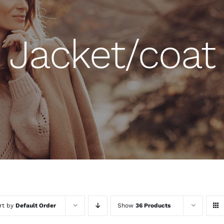
Jacket/coat
rt by
Default Order
Show
36 Products