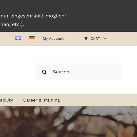
nur eingeschränkt möglich!
en, etc.).
My Account
CART
Search
for:
bility
Career & Training