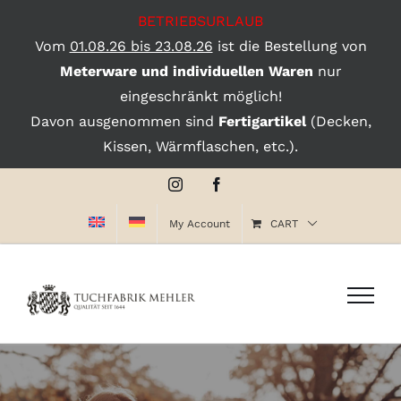
BETRIEBSURLAUB
Vom
01.08.26 bis 23.08.26
ist die Bestellung von
Meterware und individuellen Waren
nur
eingeschränkt möglich!
Davon ausgenommen sind
Fertigartikel
(Decken,
Kissen, Wärmflaschen, etc.).
Skip
Instagram
Facebook
to
My Account
CART
content