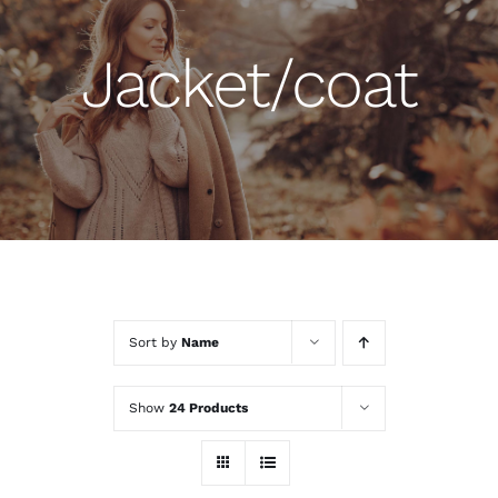
Jacket/coat
Sort by
Name
Show
24 Products