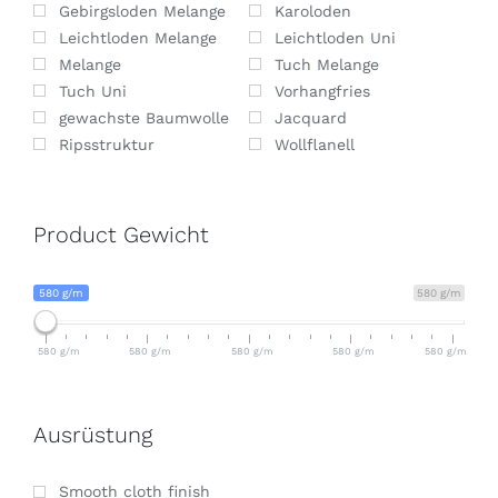
Gebirgsloden Melange
Karoloden
Leichtloden Melange
Leichtloden Uni
Melange
Tuch Melange
Tuch Uni
Vorhangfries
gewachste Baumwolle
Jacquard
Ripsstruktur
Wollflanell
Product Gewicht
580 g/m
580 g/m
580 g/m
580 g/m
580 g/m
580 g/m
580 g/m
Ausrüstung
Smooth cloth finish