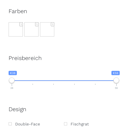
Farben
1
1
1
Preisbereich
€38
€56
38
56
Design
Double-Face
Fischgrat