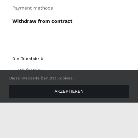
Payment methods
Withdraw from contract
Die Tuchfabrik
Cloth factory
Diese Webseite benutzt Cookies.
Production
AKZEPTIEREN
Loden lexicon
History & Family
Career & Training