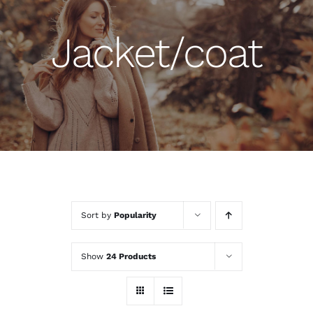
Jacket/coat
Sort by
Popularity
Show
24 Products