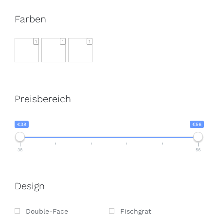
Farben
1
1
1
Preisbereich
€38
€56
38
56
Design
Double-Face
Fischgrat