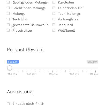
Gebirgsloden Melange
Karoloden
Leichtloden Melange
Leichtloden Uni
Melange
Tuch Melange
Tuch Uni
Vorhangfries
gewachste Baumwolle
Jacquard
Ripsstruktur
Wollflanell
Product Gewicht
580 g/m
580 g/m
580 g/m
580 g/m
580 g/m
580 g/m
580 g/m
Ausrüstung
Smooth cloth finish