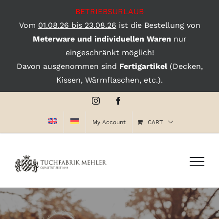
BETRIEBSURLAUB
Vom
01.08.26 bis 23.08.26
ist die Bestellung von
Meterware und individuellen Waren
nur
eingeschränkt möglich!
Davon ausgenommen sind
Fertigartikel
(Decken,
Kissen, Wärmflaschen, etc.).
Skip
Instagram
Facebook
to
My Account
CART
content