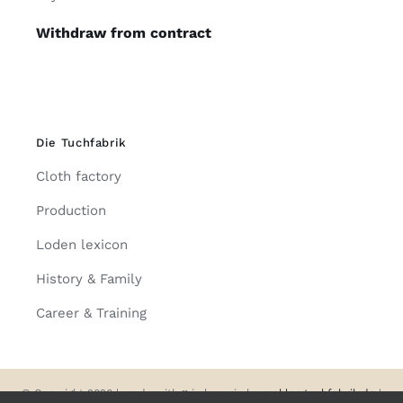
Withdraw from contract
Die Tuchfabrik
Cloth factory
Production
Loden lexicon
History & Family
Career & Training
© Copyright 2026 | made with
♥
in bavaria by
mehler-tuchfabrik.de
|