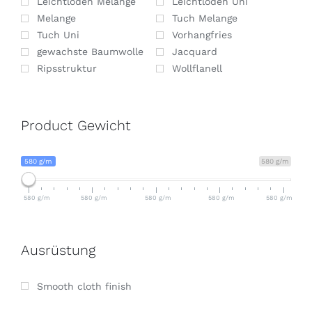
Leichtloden Melange
Leichtloden Uni
Melange
Tuch Melange
Tuch Uni
Vorhangfries
gewachste Baumwolle
Jacquard
Ripsstruktur
Wollflanell
Product Gewicht
580 g/m
580 g/m
580 g/m
580 g/m
580 g/m
580 g/m
580 g/m
Ausrüstung
Smooth cloth finish