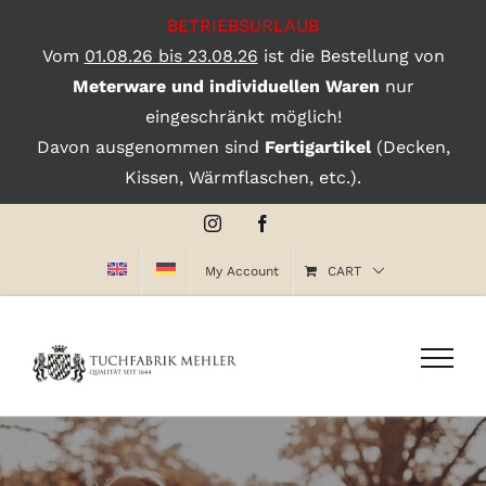
BETRIEBSURLAUB
Vom
01.08.26 bis 23.08.26
ist die Bestellung von
Meterware und individuellen Waren
nur
eingeschränkt möglich!
Davon ausgenommen sind
Fertigartikel
(Decken,
Kissen, Wärmflaschen, etc.).
Skip
Instagram
Facebook
to
My Account
CART
content