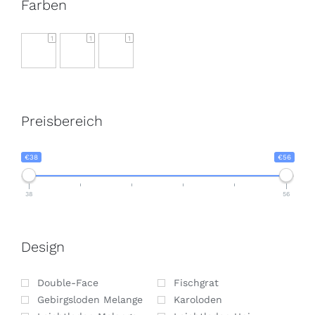
Farben
1
1
1
Preisbereich
€38
€56
38
56
Design
Double-Face
Fischgrat
Gebirgsloden Melange
Karoloden