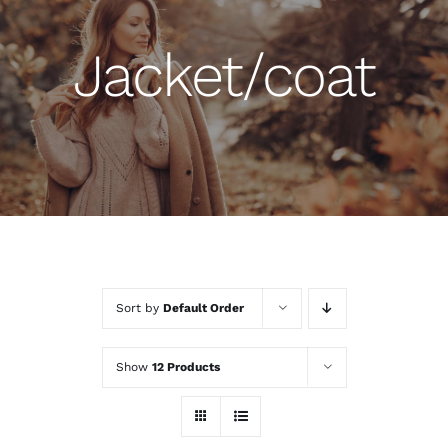
Jacket/coat
Sort by
Default Order
Show
12 Products