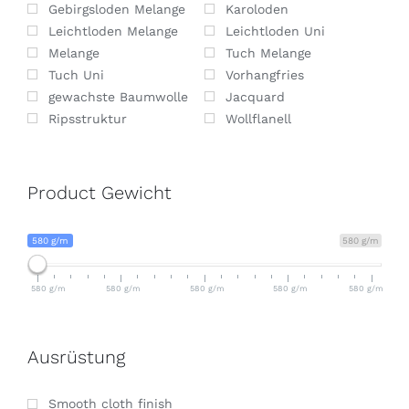
Gebirgsloden Melange
Karoloden
Leichtloden Melange
Leichtloden Uni
Melange
Tuch Melange
Tuch Uni
Vorhangfries
gewachste Baumwolle
Jacquard
Ripsstruktur
Wollflanell
Product Gewicht
580 g/m
580 g/m
580 g/m
580 g/m
580 g/m
580 g/m
580 g/m
Ausrüstung
Smooth cloth finish