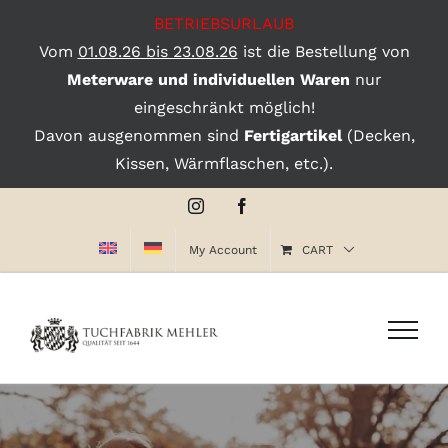
BETRIEBSURLAUB
Vom
01.08.26 bis 23.08.26
ist die Bestellung von
Meterware und individuellen Waren
nur
eingeschränkt möglich!
Davon ausgenommen sind
Fertigartikel
(Decken,
Kissen, Wärmflaschen, etc.).
Skip
Instagram
Facebook
to
My Account
CART
content