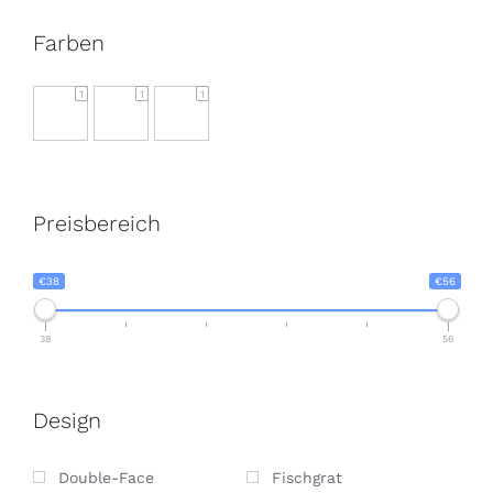
Farben
1
1
1
Preisbereich
€38
€56
38
56
Design
Double-Face
Fischgrat