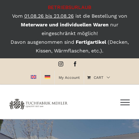
BETRIEBSURLAUB
Vom
01.08.26 bis 23.08.26
ist die Bestellung von
Meterware und individuellen Waren
nur
eingeschränkt möglich!
Davon ausgenommen sind
Fertigartikel
(Decken,
Kissen, Wärmflaschen, etc.).
Skip
Instagram
Facebook
to
My Account
CART
content