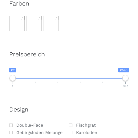
Farben
1
1
1
Preisbereich
€2
€545
2
545
Design
Double-Face
Fischgrat
Gebirgsloden Melange
Karoloden