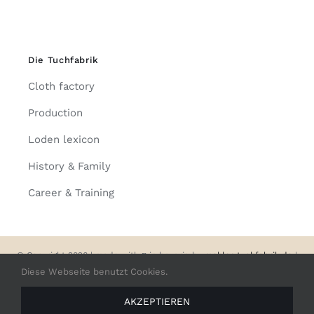
Die Tuchfabrik
Cloth factory
Production
Loden lexicon
History & Family
Career & Training
© Copyright 2026 | made with
♥
in bavaria by
mehler-tuchfabrik.de
|
Impressum
|
Datenschutz
Diese Webseite benutzt Cookies.
AKZEPTIEREN