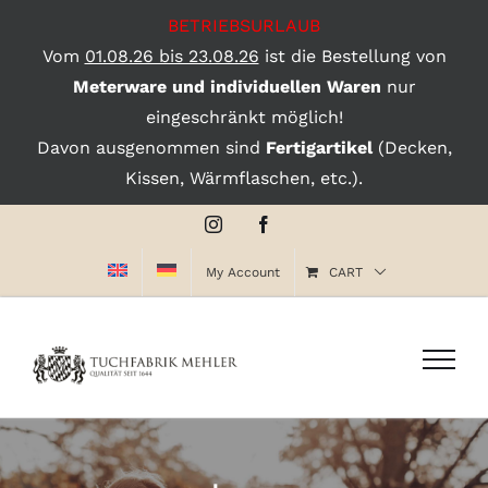
BETRIEBSURLAUB
Vom
01.08.26 bis 23.08.26
ist die Bestellung von
Meterware und individuellen Waren
nur
eingeschränkt möglich!
Davon ausgenommen sind
Fertigartikel
(Decken,
Kissen, Wärmflaschen, etc.).
Skip
Instagram
Facebook
to
My Account
CART
content