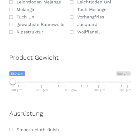
Leichtloden Melange
Leichtloden Uni
Melange
Tuch Melange
Tuch Uni
Vorhangfries
gewachste Baumwolle
Jacquard
Ripsstruktur
Wollflanell
Product Gewicht
580 g/m
580 g/m
580 g/m
580 g/m
580 g/m
580 g/m
580 g/m
Ausrüstung
Smooth cloth finish