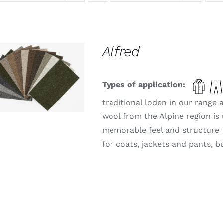
Alfred
THIS
ELECT OPTIONS
/
PRODUCT
Types of application:
DETAILS
HAS
MULTIPLE
traditional loden in our range
VARIANTS.
wool from the Alpine region is 
THE
OPTIONS
memorable feel and structure tha
MAY
for coats, jackets and pants, b
BE
CHOSEN
ON
THE
PRODUCT
PAGE