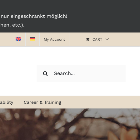
nur eingeschränkt möglich!
en, etc.).
My Account
CART
Search
for:
bility
Career & Training