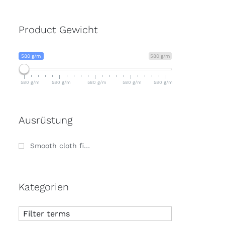
Product Gewicht
580 g/m
580 g/m
580 g/m
580 g/m
580 g/m
580 g/m
580 g/m
Ausrüstung
Smooth cloth finish
Kategorien