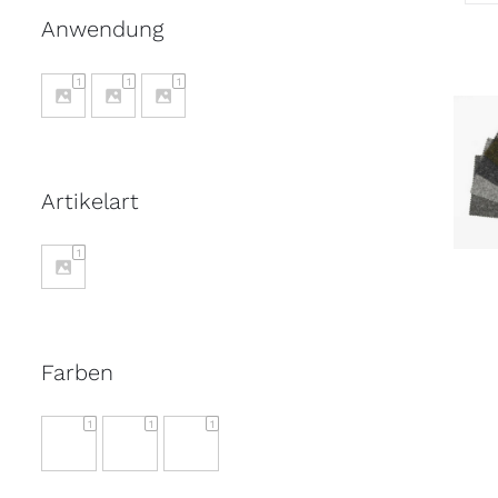
Anwendung
1
1
1
S
Artikelart
1
Farben
1
1
1