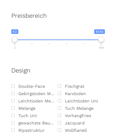
Preisbereich
€2
€545
2
545
Design
Double-Face
Fischgrat
Gebirgsloden Melange
Karoloden
Leichtloden Melange
Leichtloden Uni
Melange
Tuch Melange
Tuch Uni
Vorhangfries
gewachste Baumwolle
Jacquard
Ripsstruktur
Wollflanell