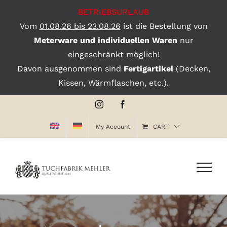
BETRIEBSURLAUB
Vom
01.08.26 bis 23.08.26
ist die Bestellung von
Meterware und individuellen Waren
nur
eingeschränkt möglich!
Davon ausgenommen sind
Fertigartikel
(Decken,
Kissen, Wärmflaschen, etc.).
Skip
Instagram
Facebook
to
My Account
CART
content