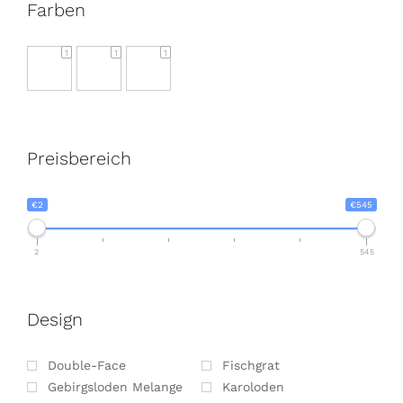
Farben
1
1
1
Preisbereich
€2
€545
2
545
Design
Double-Face
Fischgrat
Gebirgsloden Melange
Karoloden