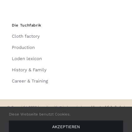
Die Tuchfabrik
Cloth factory
Production
Loden lexicon
History & Family
Career & Training
© Copyright 2026 | made with
♥
in bavaria by
mehler-tuchfabrik.de
|
Impressum
|
Datenschutz
Diese Webseite benutzt Cookies.
AKZEPTIEREN