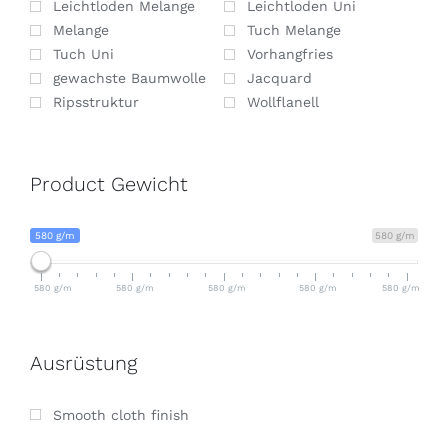
Leichtloden Melange
Leichtloden Uni
Melange
Tuch Melange
Tuch Uni
Vorhangfries
gewachste Baumwolle
Jacquard
Ripsstruktur
Wollflanell
Product Gewicht
580 g/m
580 g/m
580 g/m
580 g/m
580 g/m
580 g/m
580 g/m
Ausrüstung
Smooth cloth finish