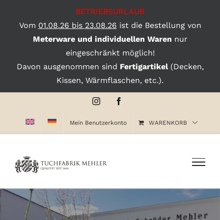
BETRIEBSURLAUB
Vom
01.08.26 bis 23.08.26
ist die Bestellung von
Meterware und individuellen Waren
nur
eingeschränkt möglich!
Davon ausgenommen sind
Fertigartikel
(Decken,
Kissen, Wärmflaschen, etc.).
Zum
Instagram
Facebook
Inhalt
Mein Benutzerkonto
WARENKORB
springen