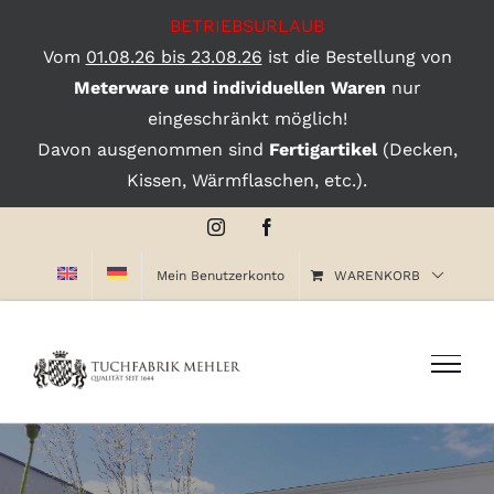
BETRIEBSURLAUB
Vom
01.08.26 bis 23.08.26
ist die Bestellung von
Meterware und individuellen Waren
nur
eingeschränkt möglich!
Davon ausgenommen sind
Fertigartikel
(Decken,
Kissen, Wärmflaschen, etc.).
Zum
Instagram
Facebook
Inhalt
Mein Benutzerkonto
WARENKORB
springen