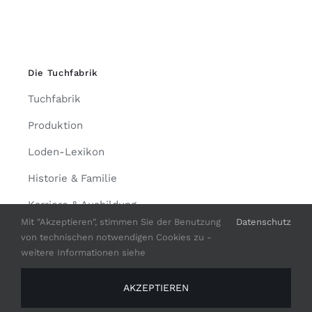
Die Tuchfabrik
Tuchfabrik
Produktion
Loden-Lexikon
Historie & Familie
Karriere & Ausbildung
Mit "Akzeptieren", stimmen Sie der Benutzung
Datenschutz
Werksverkauf
von technischen notwendigen Cookies zu -
weitere Informationen siehe
AKZEPTIEREN
© Copyright 2026 | made with
♥
in bavaria by
mehler-tuchfabrik.de
|
Impressum
|
Datenschutz