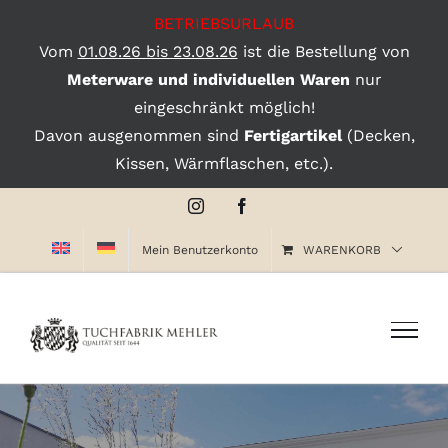
BETRIEBSURLAUB
Vom
01.08.26 bis 23.08.26
ist die Bestellung von
Meterware und individuellen Waren
nur
eingeschränkt möglich!
Davon ausgenommen sind
Fertigartikel
(Decken,
Kissen, Wärmflaschen, etc.).
Zum
Instagram
Facebook
Inhalt
Mein Benutzerkonto
WARENKORB
springen