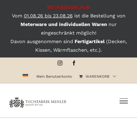
BETRIEBSURLAUB
Vom
01.08.26 bis 23.08.26
ist die Bestellung von
Meterware und individuellen Waren
nur
eingeschränkt möglich!
Davon ausgenommen sind
Fertigartikel
(Decken,
Kissen, Wärmflaschen, etc.).
Zum
Instagram
Facebook
Inhalt
Mein Benutzerkonto
WARENKORB
springen