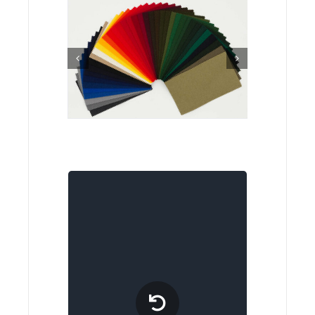
Stoffe sind Meterware und
werden speziell nach Ihren
Vorgaben abgeschnitten.
Ein Rückgabe- und