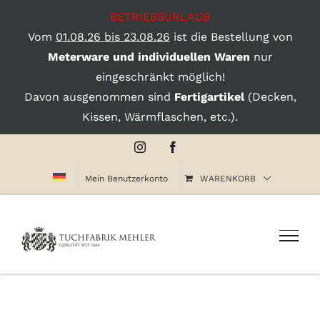
BETRIEBSURLAUB
Vom
01.08.26 bis 23.08.26
ist die Bestellung von
Meterware und individuellen Waren
nur
eingeschränkt möglich!
Davon ausgenommen sind
Fertigartikel
(Decken,
Kissen, Wärmflaschen, etc.).
Zum
Instagram
Facebook
Inhalt
Mein Benutzerkonto
WARENKORB
springen