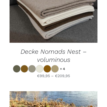
DIESES
OPTIONEN WÄHLEN
/
DETAILS
PRODUKT
WEIST
MEHRERE
VARIANTEN
AUF.
DIE
OPTIONEN
Decke Nomads Nest –
KÖNNEN
AUF
voluminous
DER
PRODUKTSEITE
GEWÄHLT
+ 4
WERDEN
€
99,95
–
€
209,95