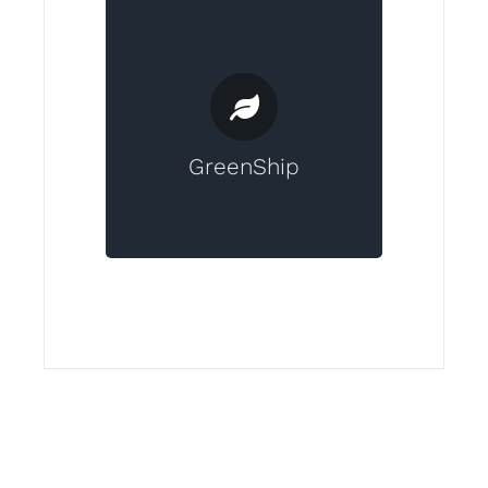
Wir gestalten unseren Transport so
umweltfreundlich wie möglich und
nutzen deshalb z.T. auch bereits
verwendete Verpackungen. Das
beim Transport anfallende C02 wird
in Form von Klimaschutzprojekten
GreenShip
ausgeglichen.
Versand und Lieferungen.
Siehe