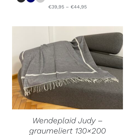
WERDEN
€
39,95
–
€
44,95
OPTIONEN WÄHLEN
/
DETAILS
Wendeplaid Judy –
graumeliert 130×200