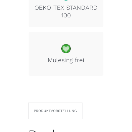
zertifiziert.
STANDARD 100
OEKO-TEX STANDARD
100
In unserer Philosophy trägt das
Tierwohl den gleichen Stellenwert
wie unsere Umweltverantwortung.
Mulesing frei
PRODUKTVORSTELLUNG