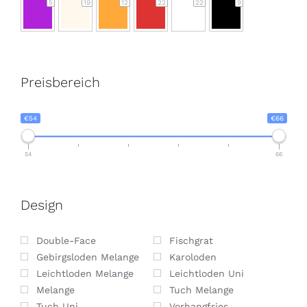
5
19
12
22
22
9
Preisbereich
€54
€66
54
66
Design
Double-Face
Fischgrat
Gebirgsloden Melange
Karoloden
Leichtloden Melange
Leichtloden Uni
Melange
Tuch Melange
Tuch Uni
Vorhangfries