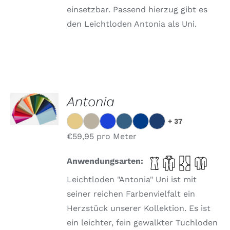
einsetzbar. Passend hierzug gibt es
den Leichtloden Antonia als Uni.
OPTIONEN
Antonia
WÄHLEN
DIESES
/
+ 37
PRODUKT
DETAILS
WEIST
€
59,95
pro Meter
MEHRERE
VARIANTEN
Anwendungsarten:
AUF.
DIE
Leichtloden "Antonia" Uni ist mit
OPTIONEN
KÖNNEN
seiner reichen Farbenvielfalt ein
AUF
Herzstück unserer Kollektion. Es ist
DER
PRODUKTSEITE
ein leichter, fein gewalkter Tuchloden