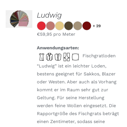
OPTIONEN
Ludwig
WÄHLEN
DIESES
/
+ 29
PRODUKT
DETAILS
WEIST
€
59,95
pro Meter
MEHRERE
VARIANTEN
Anwendungsarten:
AUF.
DIE
Fischgratloden
OPTIONEN
KÖNNEN
“Ludwig” ist ein leichter Loden,
AUF
bestens geeignet für Sakkos, Blazer
DER
PRODUKTSEITE
oder Westen. Aber auch als Vorhang
GEWÄHLT
kommt er im Raum sehr gut zur
WERDEN
Geltung. Für seine Herstellung
werden feine Wollen eingesetzt. Die
Rapportgröße des Fischgrats beträgt
einen Zentimeter, sodass seine