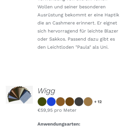
Wollen und seiner besonderen
Ausrüstung bekommt er eine Haptik
die an Cashmere erinnert. Er eignet
sich hervorragend für leichte Blazer
oder Sakkos. Passend dazu gibt es
den Leichtloden "Paula" als Uni.
OPTIONEN
Wigg
WÄHLEN
DIESES
/
+ 12
PRODUKT
DETAILS
WEIST
€
59,95
pro Meter
MEHRERE
VARIANTEN
Anwendungsarten:
AUF.