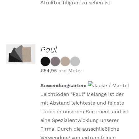
Struktur filigran zu sehen ist.
OPTIONEN
Paul
WÄHLEN
DIESES
/
PRODUKT
DETAILS
WEIST
€
54,95
pro Meter
MEHRERE
VARIANTEN
Anwendungsarten:
AUF.
DIE
Leichtloden "Paul" Melange ist der
OPTIONEN
mit Abstand leichteste und feinste
KÖNNEN
AUF
Loden in unserem Sortiment und ist
DER
eine Spezialentwicklung unserer
PRODUKTSEITE
GEWÄHLT
Firma. Durch die ausschließliche
WERDEN
Verwendung von extrem feinen