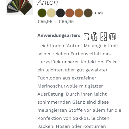
Anton
WÄHLEN
DIESES
/
+ 69
PRODUKT
DETAILS
WEIST
€
55,95
–
€
65,95
MEHRERE
VARIANTEN
Anwendungsarten:
AUF.
DIE
Leichtloden "Anton" Melange ist mit
OPTIONEN
KÖNNEN
seiner reichen Farbenvielfalt das
AUF
Herzstück unserer Kollektion. Es ist
DER
PRODUKTSEITE
ein leichter, aber gut gewalkter
GEWÄHLT
Tuchloden aus extrafeiner
WERDEN
Merinoschurwolle mit glatter
Ausrüstung. Durch ihren leicht
schimmernden Glanz sind diese
melangierten Stoffe vor allem für die
Konfektion von Sakkos, leichten
Jacken, Hosen oder Kostümen