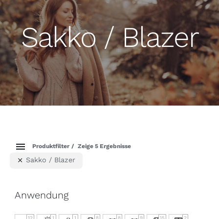
Sakko / Blazer
Produktfilter
Zeige 5 Ergebnisse
Sakko / Blazer
Anwendung
12
1
1
8
8
9
15
2