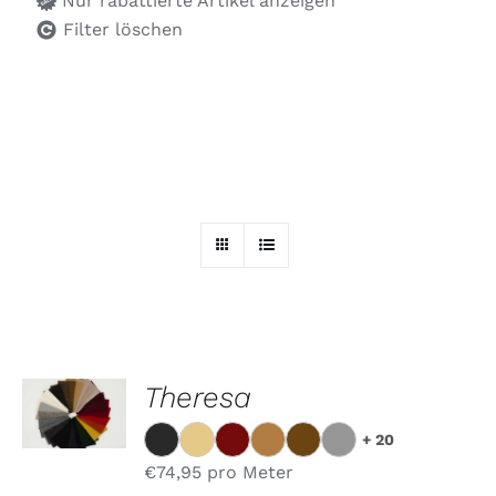
Nur rabattierte Artikel anzeigen
Filter löschen
OPTIONEN
Theresa
WÄHLEN
DIESES
/
+ 20
PRODUKT
DETAILS
WEIST
€
74,95
pro Meter
MEHRERE