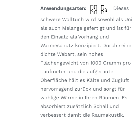
VARIANTEN
Anwendungsarten:
Dieses
AUF.
DIE
schwere Wolltuch wird sowohl als Uni
OPTIONEN
KÖNNEN
als auch Melange gefertigt und ist für
AUF
den Einsatz als Vorhang und
DER
PRODUKTSEITE
Wärmeschutz konzipiert. Durch seine
GEWÄHLT
dichte Webart, sein hohes
WERDEN
Flächengewicht von 1000 Gramm pro
Laufmeter und die aufgeraute
Oberfläche hält es Kälte und Zugluft
hervorragend zurück und sorgt für
wohlige Wärme in Ihren Räumen. Es
absorbiert zusätzlich Schall und
verbessert damit die Raumakustik.