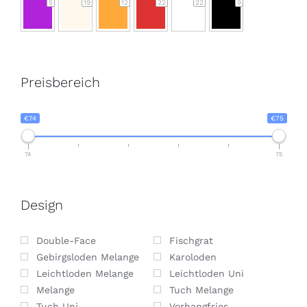
5
19
12
22
22
9
Preisbereich
€74
€75
74
75
Design
Double-Face
Fischgrat
Gebirgsloden Melange
Karoloden
Leichtloden Melange
Leichtloden Uni
Melange
Tuch Melange
Tuch Uni
Vorhangfries