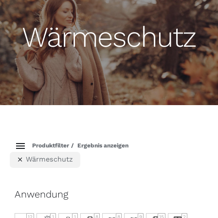
Wärmeschutz
Produktfilter
Ergebnis anzeigen
Wärmeschutz
Anwendung
12
1
1
8
8
9
15
2