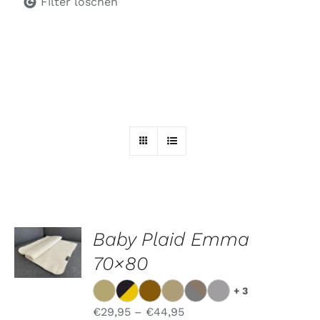
Filter löschen
Baby Plaid Emma
OPTIONEN
WÄHLEN
70×80
DIESES
/
PRODUKT
DETAILS
WEIST
+ 3
MEHRERE
€
29,95
–
€
44,95
VARIANTEN