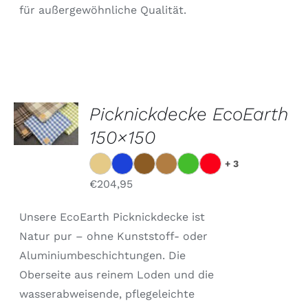
für außergewöhnliche Qualität.
AUSFÜHRUNG
Picknickdecke EcoEarth
WÄHLEN
DIESES
150×150
/
PRODUKT
DETAILS
WEIST
+ 3
MEHRERE
VARIANTEN
€
204,95
AUF.
DIE
Unsere EcoEarth Picknickdecke ist
OPTIONEN
KÖNNEN
Natur pur – ohne Kunststoff- oder
AUF
Aluminiumbeschichtungen. Die
DER
Oberseite aus reinem Loden und die
PRODUKTSEITE
GEWÄHLT
wasserabweisende, pflegeleichte
WERDEN