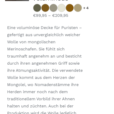
PRODUKT
DETAILS
WEIST
+ 4
MEHRERE
VARIANTEN
€
99,95
–
€
209,95
AUF.
DIE
Eine voluminöse Decke für Puristen –
OPTIONEN
KÖNNEN
gefertigt aus unvergleichlich weicher
AUF
Wolle von mongolischen
DER
Merinoschafen. Sie fühlt sich
PRODUKTSEITE
GEWÄHLT
traumhaft angenehm an und besticht
WERDEN
durch ihren angenehmen Griff sowie
ihre Atmungsaktivität. Die verwendete
Wolle kommt aus dem Herzen der
Mongolei, wo Nomadenstämme ihre
Herden immer noch nach dem
traditionellem Vorbild ihrer Ahnen
halten und züchten. Auch bei der
Produktion wird die Wolle lediglich