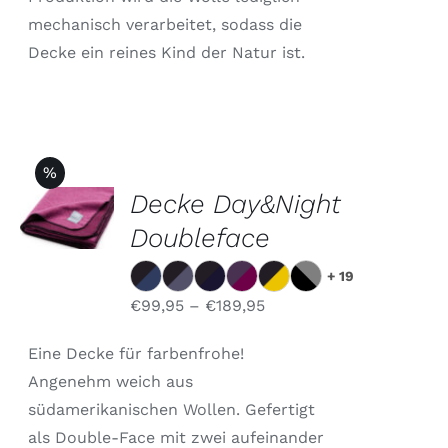
mechanisch verarbeitet, sodass die
Decke ein reines Kind der Natur ist.
%
AUSFÜHRUNG
Decke Day&Night
WÄHLEN
DIESES
Doubleface
/
PRODUKT
DETAILS
WEIST
+ 19
MEHRERE
VARIANTEN
€
99,95
–
€
189,95
AUF.
DIE
Eine Decke für farbenfrohe!
OPTIONEN
KÖNNEN
Angenehm weich aus
AUF
südamerikanischen Wollen. Gefertigt
DER
als Double-Face mit zwei aufeinander
PRODUKTSEITE