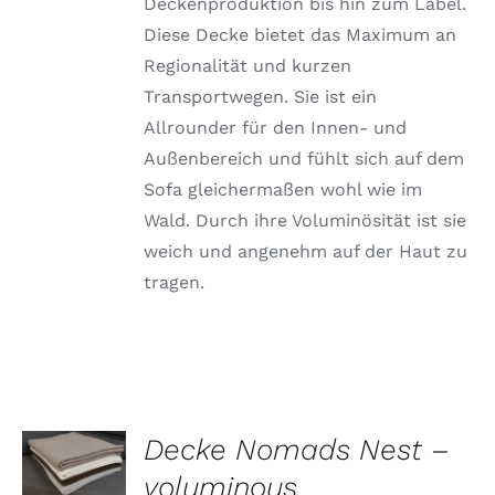
Deckenproduktion bis hin zum Label.
Diese Decke bietet das Maximum an
Regionalität und kurzen
Transportwegen. Sie ist ein
Allrounder für den Innen- und
Außenbereich und fühlt sich auf dem
Sofa gleichermaßen wohl wie im
Wald. Durch ihre Voluminösität ist sie
weich und angenehm auf der Haut zu
tragen.
OPTIONEN
Decke Nomads Nest –
WÄHLEN
DIESES
voluminous
/