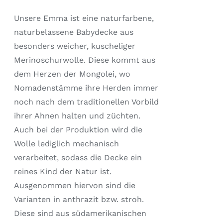
AUF.
DIE
Unsere Emma ist eine naturfarbene,
OPTIONEN
naturbelassene Babydecke aus
KÖNNEN
AUF
besonders weicher, kuscheliger
DER
Merinoschurwolle. Diese kommt aus
PRODUKTSEITE
GEWÄHLT
dem Herzen der Mongolei, wo
WERDEN
Nomadenstämme ihre Herden immer
noch nach dem traditionellen Vorbild
ihrer Ahnen halten und züchten.
Auch bei der Produktion wird die
Wolle lediglich mechanisch
verarbeitet, sodass die Decke ein
reines Kind der Natur ist.
Ausgenommen hiervon sind die
Varianten in anthrazit bzw. stroh.
Diese sind aus südamerikanischen