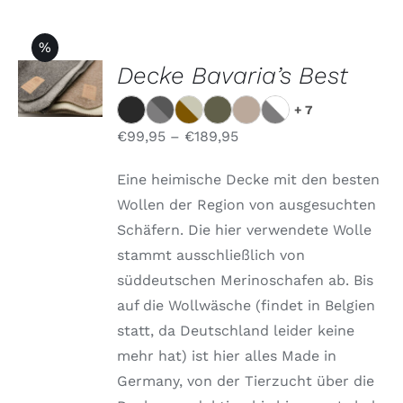
%
OPTIONEN
Decke Bavaria’s Best
WÄHLEN
DIESES
/
+ 7
PRODUKT
DETAILS
WEIST
€
99,95
–
€
189,95
MEHRERE
VARIANTEN
Eine heimische Decke mit den besten
AUF.
DIE
Wollen der Region von ausgesuchten
OPTIONEN
Schäfern. Die hier verwendete Wolle
KÖNNEN
AUF
stammt ausschließlich von
DER
süddeutschen Merinoschafen ab. Bis
PRODUKTSEITE
GEWÄHLT
auf die Wollwäsche (findet in Belgien
WERDEN
statt, da Deutschland leider keine
mehr hat) ist hier alles Made in
Germany, von der Tierzucht über die