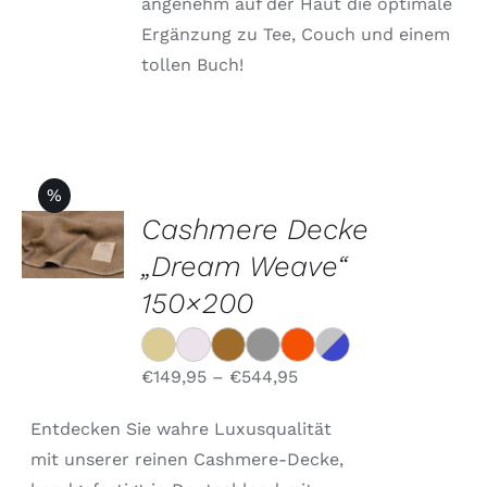
angenehm auf der Haut die optimale
Ergänzung zu Tee, Couch und einem
tollen Buch!
%
OPTIONEN
Cashmere Decke
WÄHLEN
DIESES
„Dream Weave“
/
PRODUKT
DETAILS
150×200
WEIST
MEHRERE
VARIANTEN
AUF.
€
149,95
–
€
544,95
DIE
OPTIONEN
KÖNNEN
Entdecken Sie wahre Luxusqualität
AUF
mit unserer reinen Cashmere-Decke,
DER
PRODUKTSEITE