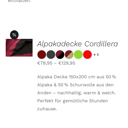
enthalten.
%
OPTIONEN
Alpakadecke Cordillera
WÄHLEN
DIESES
/
+ 1
PRODUKT
DETAILS
WEIST
€
79,95
–
€
129,95
MEHRERE
VARIANTEN
Alpaka Decke 150x200 cm aus 50 %
AUF.
DIE
Alpaka & 50 % Schurwolle aus den
OPTIONEN
Anden – nachhaltig, warm & weich.
KÖNNEN
AUF
Perfekt für gemütliche Stunden
DER
zuhause.
PRODUKTSEITE
GEWÄHLT
WERDEN