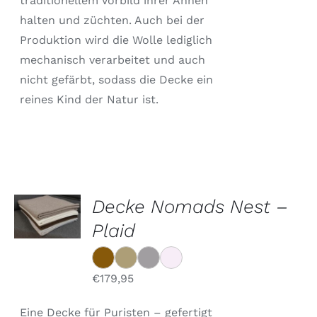
traditionellem Vorbild ihrer Ahnen
halten und züchten. Auch bei der
Produktion wird die Wolle lediglich
mechanisch verarbeitet und auch
nicht gefärbt, sodass die Decke ein
reines Kind der Natur ist.
OPTIONEN
Decke Nomads Nest –
WÄHLEN
DIESES
Plaid
/
PRODUKT
DETAILS
WEIST
MEHRERE
VARIANTEN
€
179,95
AUF.
DIE
Eine Decke für Puristen – gefertigt