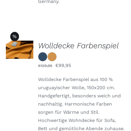
Germany.
PRODUKTSEITE
GEWÄHLT
WERDEN
%
OPTIONEN
Wolldecke Farbenspiel
WÄHLEN
DIESES
/
PRODUKT
DETAILS
WEIST
Ursprünglicher
Aktueller
€
99,95
€
129,95
MEHRERE
Preis
Preis
VARIANTEN
Wolldecke Farbenspiel aus 100 %
AUF.
war:
ist:
DIE
uruguayischer Wolle, 150x200 cm.
€129,95
€99,95.
OPTIONEN
Handgefertigt, besonders weich und
KÖNNEN
AUF
nachhaltig. Harmonische Farben
DER
sorgen für Wärme und Stil.
PRODUKTSEITE
GEWÄHLT
Hochwertige Wohndecke für Sofa,
WERDEN
Bett und gemütliche Abende zuhause.