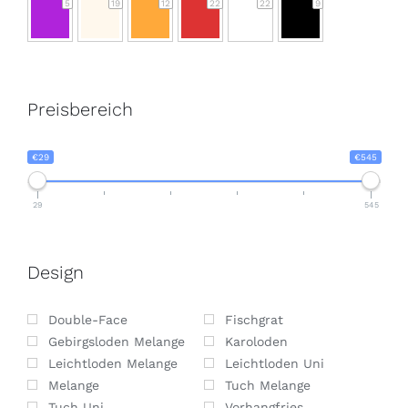
5
19
12
22
22
9
Preisbereich
€29
€545
29
545
Design
Double-Face
Fischgrat
Gebirgsloden Melange
Karoloden
Leichtloden Melange
Leichtloden Uni
Melange
Tuch Melange
Tuch Uni
Vorhangfries