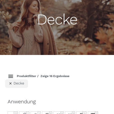
Decke
Produktfilter
Zeige 16 Ergebnisse
Decke
Anwendung
12
1
1
8
8
9
15
2