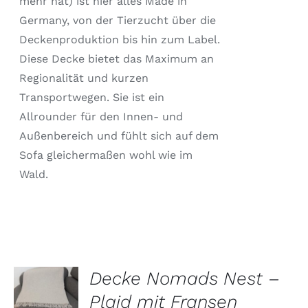
mehr hat) ist hier alles Made in
Germany, von der Tierzucht über die
Deckenproduktion bis hin zum Label.
Diese Decke bietet das Maximum an
Regionalität und kurzen
Transportwegen. Sie ist ein
Allrounder für den Innen- und
Außenbereich und fühlt sich auf dem
Sofa gleichermaßen wohl wie im
Wald.
OPTIONEN
Decke Nomads Nest –
WÄHLEN
DIESES
Plaid mit Fransen
/