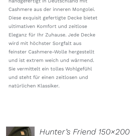
handgefertigt in Deutschland mit
GEWÄHLT
Cashmere aus der inneren Mongolei.
WERDEN
Diese exquisit gefertigte Decke bietet
ultimativen Komfort und zeitlose
Eleganz für Ihr Zuhause. Jede Decke
wird mit höchster Sorgfalt aus
feinster Cashmere-Wolle hergestellt
und ist extrem weich und wärmend.
Sie vermittelt ein tolles Wohlgefühl
und steht für einen zeitlosen und
natürlichen Klassiker.
OPTIONEN
Hunter’s Friend 150×200
WÄHLEN