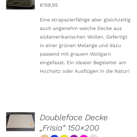
/
€
159,95
DETAILS
Eine strapazierfähige aber gleichzeitig
auch angenehm weiche Decke aus
südamerikanischen Wollen. Gefertigt
in einer grünen Melange und dazu
passend mit grauem Wollgarn
eingefasst. Ein idealer Begeleiter am
Hochsitz oder Ausflügen in die Natur!
OPTIONEN
Doubleface Decke
WÄHLEN
DIESES
„Frisia“ 150×200
/
PRODUKT
DETAILS
WEIST