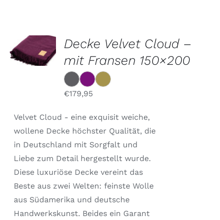
OPTIONEN
Decke Velvet Cloud –
WÄHLEN
DIESES
mit Fransen 150×200
/
PRODUKT
DETAILS
WEIST
MEHRERE
VARIANTEN
€
179,95
AUF.
DIE
Velvet Cloud - eine exquisit weiche,
OPTIONEN
KÖNNEN
wollene Decke höchster Qualität, die
AUF
in Deutschland mit Sorgfalt und
DER
Liebe zum Detail hergestellt wurde.
PRODUKTSEITE
GEWÄHLT
Diese luxuriöse Decke vereint das
WERDEN
Beste aus zwei Welten: feinste Wolle
aus Südamerika und deutsche
Handwerkskunst. Beides ein Garant