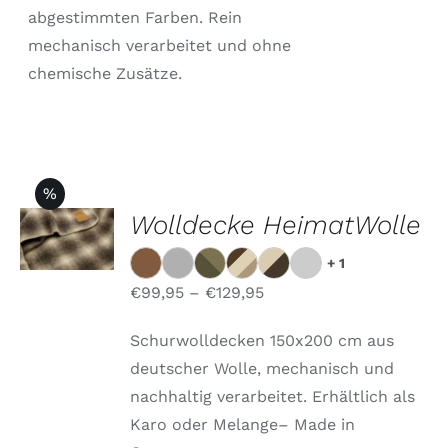
GEWÄHLT
abgestimmten Farben. Rein
WERDEN
mechanisch verarbeitet und ohne
chemische Zusätze.
%
OPTIONEN
Wolldecke HeimatWolle
WÄHLEN
DIESES
/
+ 1
PRODUKT
DETAILS
WEIST
€
99,95
–
€
129,95
MEHRERE
VARIANTEN
Schurwolldecken 150x200 cm aus
AUF.
DIE
deutscher Wolle, mechanisch und
OPTIONEN
nachhaltig verarbeitet. Erhältlich als
KÖNNEN
AUF
Karo oder Melange– Made in
DER