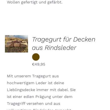
Wollen gefertigt und gefärbt.
Tragegurt für Decken
AUSFÜHRUNG
WÄHLEN
aus Rindsleder
DIESES
/
PRODUKT
DETAILS
WEIST
MEHRERE
€
49,95
VARIANTEN
AUF.
DIE
Mit unserem Tragegurt aus
OPTIONEN
hochwertigem Leder ist deine
KÖNNEN
AUF
Lieblingsdecke immer mit dabei. Sie
DER
ist einer edlen Prägung unter dem
PRODUKTSEITE
GEWÄHLT
Tragegriff versehen und aus
WERDEN