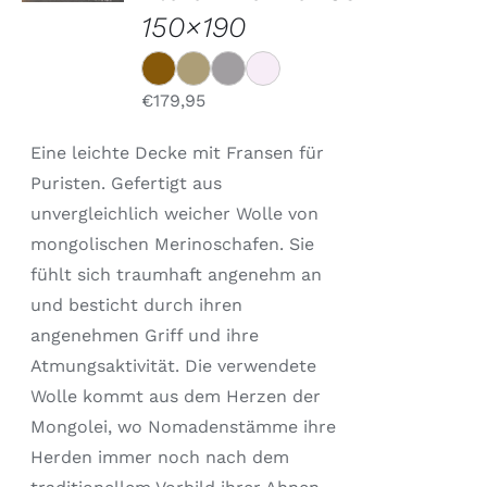
PRODUKT
DETAILS
150×190
WEIST
MEHRERE
VARIANTEN
AUF.
€
179,95
DIE
OPTIONEN
KÖNNEN
Eine leichte Decke mit Fransen für
AUF
Puristen. Gefertigt aus
DER
PRODUKTSEITE
unvergleichlich weicher Wolle von
GEWÄHLT
mongolischen Merinoschafen. Sie
WERDEN
fühlt sich traumhaft angenehm an
und besticht durch ihren
angenehmen Griff und ihre
Atmungsaktivität. Die verwendete
Wolle kommt aus dem Herzen der
Mongolei, wo Nomadenstämme ihre
Herden immer noch nach dem