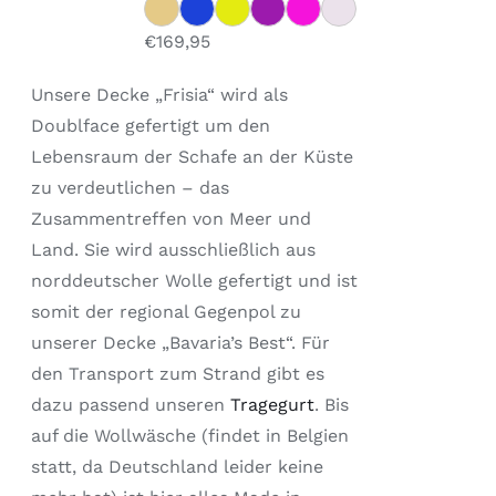
MEHRERE
VARIANTEN
€
169,95
AUF.
DIE
Unsere Decke „Frisia“ wird als
OPTIONEN
KÖNNEN
Doublface gefertigt um den
AUF
Lebensraum der Schafe an der Küste
DER
zu verdeutlichen – das
PRODUKTSEITE
GEWÄHLT
Zusammentreffen von Meer und
WERDEN
Land. Sie wird ausschließlich aus
norddeutscher Wolle gefertigt und ist
somit der regional Gegenpol zu
unserer Decke „Bavaria’s Best“. Für
den Transport zum Strand gibt es
dazu passend unseren
Tragegurt
. Bis
auf die Wollwäsche (findet in Belgien
statt, da Deutschland leider keine