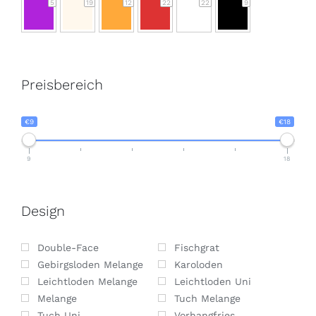
5
19
12
22
22
9
Preisbereich
€9
€18
9
18
Design
Double-Face
Fischgrat
Gebirgsloden Melange
Karoloden
Leichtloden Melange
Leichtloden Uni
Melange
Tuch Melange
Tuch Uni
Vorhangfries