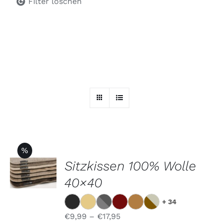
Filter löschen
%
AUSFÜHRUNG
Sitzkissen 100% Wolle
WÄHLEN
DIESES
40×40
/
PRODUKT
DETAILS
WEIST
+ 34
MEHRERE
VARIANTEN
€
9,99
–
€
17,95