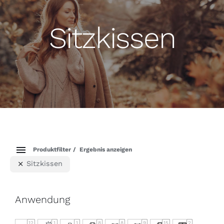
Sitzkissen
Produktfilter
Ergebnis anzeigen
Sitzkissen
Anwendung
12
1
1
8
8
9
15
2