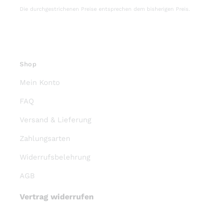
DIESES
OPTIONEN WÄHLEN
/
DETAILS
PRODUKT
WEIST
MEHRERE
VARIANTEN
AUF.
DIE
OPTIONEN
KÖNNEN
Mohair Karo Agatha
AUF
DER
PRODUKTSEITE
GEWÄHLT
€
69,95
pro Meter
WERDEN