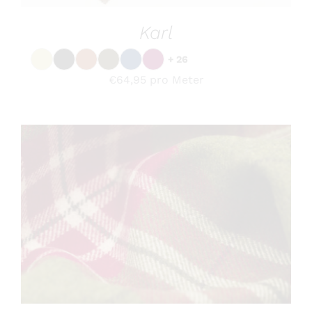
DER
+ 26
PRODUKTSEITE
GEWÄHLT
€
64,95
pro Meter
WERDEN
DIESES
OPTIONEN WÄHLEN
/
DETAILS
PRODUKT
WEIST
MEHRERE
VARIANTEN
AUF.
DIE
OPTIONEN
KÖNNEN
Korbinian
AUF
DER
+ 2