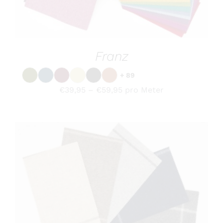
OPTIONEN
KÖNNEN
Franz
AUF
DER
+ 89
PRODUKTSEITE
GEWÄHLT
€
39,95
–
€
59,95
pro Meter
WERDEN
DIESES
OPTIONEN WÄHLEN
/
DETAILS
PRODUKT
WEIST
MEHRERE
VARIANTEN
AUF.
DIE
OPTIONEN