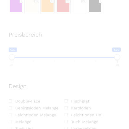
Preisbereich
€27
€70
27
70
Design
Double-Face
Fischgrat
Gebirgsloden Melange
Karoloden
Leichtloden Melange
Leichtloden Uni
Melange
Tuch Melange
Tuch Uni
Vorhangfries
gewachste Baumwolle
Jacquard
Ripsstruktur
Wollflanell