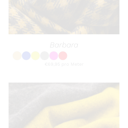
VARIANTEN
AUF.
DIE
OPTIONEN
KÖNNEN
Barbara
AUF
DER
PRODUKTSEITE
GEWÄHLT
€
69,95
pro Meter
WERDEN
DIESES
OPTIONEN WÄHLEN
/
DETAILS
PRODUKT
WEIST
MEHRERE
VARIANTEN
AUF.