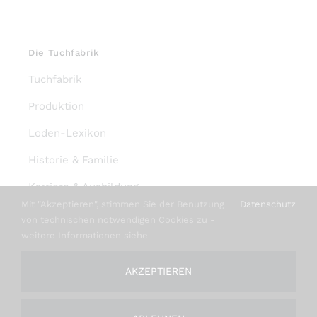
DIESES
OPTIONEN WÄHLEN
/
DETAILS
PRODUKT
WEIST
MEHRERE
VARIANTEN
AUF.
DIE
OPTIONEN
Mit "Akzeptieren", stimmen Sie der Benutzung
Datenschutz
KÖNNEN
Paul
von technischen notwendigen Cookies zu -
AUF
weitere Informationen siehe
DER
PRODUKTSEITE
GEWÄHLT
AKZEPTIEREN
€
54,95
pro Meter
WERDEN