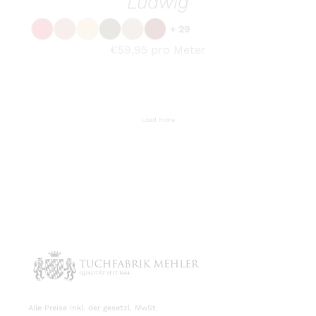
€
59,95
pro Meter
WERDEN
DIESES
OPTIONEN WÄHLEN
/
DETAILS
PRODUKT
WEIST
MEHRERE
VARIANTEN
AUF.
DIE
OPTIONEN
KÖNNEN
Milena
AUF
DER
PRODUKTSEITE
GEWÄHLT
€
57,95
pro Meter
WERDEN