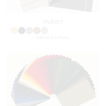
KÖNNEN
Hubert
AUF
DER
PRODUKTSEITE
GEWÄHLT
€
69,95
pro Meter
WERDEN
DIESES
OPTIONEN WÄHLEN
/
DETAILS
PRODUKT
WEIST
MEHRERE
VARIANTEN
AUF.
DIE
OPTIONEN
KÖNNEN