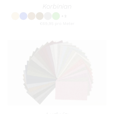
PRODUKTSEITE
GEWÄHLT
€
69,95
pro Meter
WERDEN
DIESES
OPTIONEN WÄHLEN
/
DETAILS
PRODUKT
WEIST
MEHRERE
VARIANTEN
AUF.
DIE
OPTIONEN
KÖNNEN
Ludwig
AUF
DER
+ 29
PRODUKTSEITE
GEWÄHLT